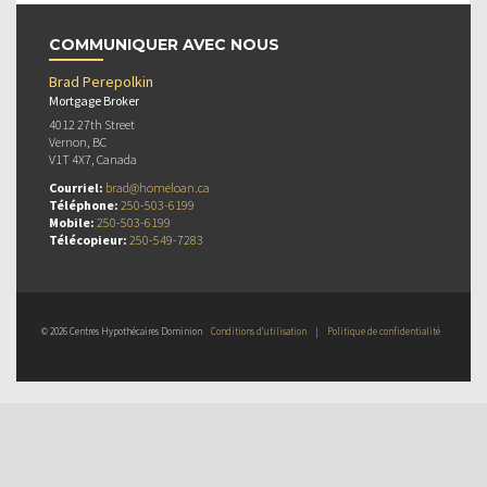
COMMUNIQUER AVEC NOUS
Brad Perepolkin
Mortgage Broker
4012 27th Street
Vernon, BC
V1T 4X7, Canada
Courriel:
brad@homeloan.ca
Téléphone:
250-503-6199
Mobile:
250-503-6199
Télécopieur:
250-549-7283
© 2026 Centres Hypothécaires Dominion
Conditions d’utilisation
|
Politique de confidentialité