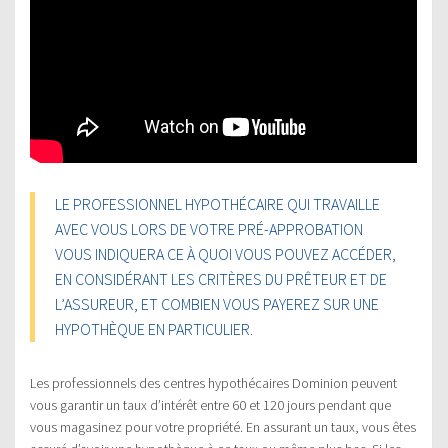
LE PROFESSIONNEL HYPOTHÉCAIRE QUI TRAVAILLE
AVEC VOUS LORS DE VOTRE PRÉ-APPROBATION
VOUS INDIQUERA CE À QUOI VOUS POUVEZ ACCÉDER,
EN CONSIDÉRANT LES CRITÈRES DU PRÊTEUR ET DE
L’ASSUREUR, ET COMBIEN VOUS PAYEREZ SUR UNE
HYPOTHÈQUE EN PARTICULIER.
Les professionnels des centres hypothécaires Dominion peuvent
vous garantir un taux d’intérêt entre 60 et 120 jours pendant que
vous magasinez pour votre propriété. En assurant un taux, vous êtes