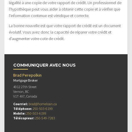
légalité à une copie de votre rapport de crédit. Un professionnel de
l’hypothèque peut vous aider à obtenir cette copie et à vérifier que
l’information contenue est véridique et correcte.
La bonne nouvelle est que votre rapport de crédit est un document
évolutif. Vous avez donc la capacité de réparer votre crédit et
d’augmenter votre cote de crédit.
COMMUNIQUER AVEC NOUS
Brad Perepolkin
Mortgage Broker
4012 27th Street
Vernon, BC
V1T 4X7, Canada
Courriel:
brad@homeloan.ca
Téléphone:
250-503-6199
Mobile:
250-503-6199
Télécopieur:
250-549-7283